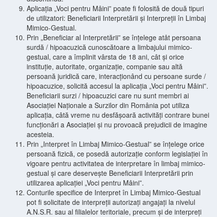
Aplicația „Voci pentru Mâini” poate fi folosită de două tipuri
de utilizatori: Beneficiarii Interpretării și Interpreții în Limbaj
Mimico-Gestual.
Prin „Beneficiar al Interpretării” se înțelege atât persoana
surdă / hipoacuzică cunoscătoare a limbajului mimico-
gestual, care a împlinit vârsta de 18 ani, cât și orice
instituție, autoritate, organizație, companie sau altă
persoană juridică care, interacționând cu persoane surde /
hipoacuzice, solicită accesul la aplicația „Voci pentru Mâini”.
Beneficiarii surzi / hipoacuzici care nu sunt membri ai
Asociației Naționale a Surzilor din România pot utiliza
aplicația, câtă vreme nu desfășoară activități contrare bunei
funcționări a Asociației și nu provoacă prejudicii de imagine
acesteia.
Prin „Interpret în Limbaj Mimico-Gestual” se înțelege orice
persoană fizică, ce posedă autorizație conform legislației în
vigoare pentru activitatea de interpretare în limbaj mimico-
gestual și care deservește Beneficiarii Interpretării prin
utilizarea aplicației „Voci pentru Mâini”.
Conturile specifice de Interpret în Limbaj Mimico-Gestual
pot fi solicitate de interpreții autorizați angajați la nivelul
A.N.S.R. sau al filialelor teritoriale, precum și de interpreți