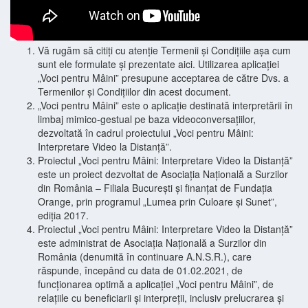
Vă rugăm să citiți cu atenție Termenii și Condițiile așa cum
sunt ele formulate și prezentate aici. Utilizarea aplicației
„Voci pentru Mâini” presupune acceptarea de către Dvs. a
Termenilor și Condițiilor din acest document.
„Voci pentru Mâini” este o aplicație destinată interpretării în
limbaj mimico-gestual pe baza videoconversațiilor,
dezvoltată în cadrul proiectului „Voci pentru Mâini:
Interpretare Video la Distanță”.
Proiectul „Voci pentru Mâini: Interpretare Video la Distanță”
este un proiect dezvoltat de Asociația Națională a Surzilor
din România – Filiala București și finanțat de Fundația
Orange, prin programul „Lumea prin Culoare și Sunet”,
ediția 2017.
Proiectul „Voci pentru Mâini: Interpretare Video la Distanță”
este administrat de Asociația Națională a Surzilor din
România (denumită în continuare A.N.S.R.), care
răspunde, începând cu data de 01.02.2021, de
funcționarea optimă a aplicației „Voci pentru Mâini”, de
relațiile cu beneficiarii și interpreții, inclusiv prelucrarea și