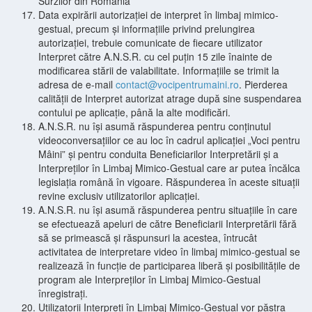
Surzilor din România
Data expirării autorizației de interpret în limbaj mimico-
gestual, precum și informațiile privind prelungirea
autorizației, trebuie comunicate de fiecare utilizator
Interpret către A.N.S.R. cu cel puțin 15 zile înainte de
modificarea stării de valabilitate. Informațiile se trimit la
adresa de e-mail
contact@vocipentrumaini.ro
. Pierderea
calității de Interpret autorizat atrage după sine suspendarea
contului pe aplicație, până la alte modificări.
A.N.S.R. nu își asumă răspunderea pentru conținutul
videoconversațiilor ce au loc în cadrul aplicației „Voci pentru
Mâini” și pentru conduita Beneficiarilor Interpretării și a
Interpreților în Limbaj Mimico-Gestual care ar putea încălca
legislația română în vigoare. Răspunderea în aceste situații
revine exclusiv utilizatorilor aplicației.
A.N.S.R. nu își asumă răspunderea pentru situațiile în care
se efectuează apeluri de către Beneficiarii Interpretării fără
să se primească și răspunsuri la acestea, întrucât
activitatea de interpretare video în limbaj mimico-gestual se
realizează în funcție de participarea liberă și posibilitățile de
program ale Interpreților în Limbaj Mimico-Gestual
înregistrați.
Utilizatorii Interpreți în Limbaj Mimico-Gestual vor păstra