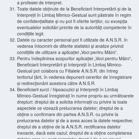
a profesiei de interpret.
Toate datele obținute de la Beneficiarii Interpretării și de la
Interpreții în Limbaj Mimico-Gestual sunt păstrate în regim
de confidențialitate și nu pot fi oferite terților, cu excepția
eventualelor solicitări primite de la autorități competente în
condițiile legii.
Datele cu caracter personal pot fi utilizate de A.N.S.R. în
vederea întocmirii de diferite statistici și analize privind
condițiile de utilizare a aplicației „Voci pentru Mâini”.
Pentru îndeplinirea scopurilor aplicației „Voci pentru Mâini”,
Beneficiarii Interpretării și Interpreții în Limbaj Mimico-
Gestual pot colabora cu Filialele A.N.S.R. din întreg
teritoriul țării, în vederea depunerii cererilor de înregistrare
și redirecționării acestora către A.N.S.R.
Beneficiarii surzi / hipoacuzici și Interpreții în Limbaj
Mimico-Gestual înregistrați în nume propriu au următoarele
drepturi: dreptul de a solicita informații cu privire la toate
aspectele ce vizează prelucrarea datelor; dreptul de a
obține o confirmare din partea A.N.S.R. cu privire la
prelucrarea datelor și de a avea acces la datele respective;
dreptul de a obține de la A.N.S.R. rectificarea datelor
inexacte, dacă este cazul; dreptul de a obține completarea