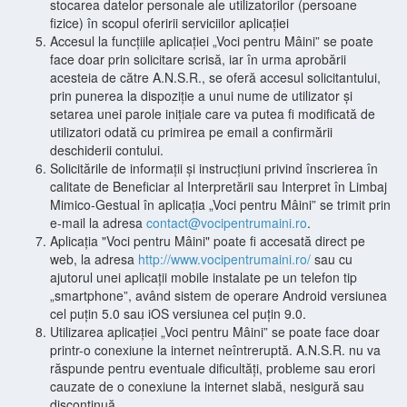
stocarea datelor personale ale utilizatorilor (persoane
fizice) în scopul oferirii serviciilor aplicației
Accesul la funcțiile aplicației „Voci pentru Mâini” se poate
face doar prin solicitare scrisă, iar în urma aprobării
acesteia de către A.N.S.R., se oferă accesul solicitantului,
prin punerea la dispoziție a unui nume de utilizator și
setarea unei parole inițiale care va putea fi modificată de
utilizatori odată cu primirea pe email a confirmării
deschiderii contului.
Solicitările de informații și instrucțiuni privind înscrierea în
calitate de Beneficiar al Interpretării sau Interpret în Limbaj
Mimico-Gestual în aplicația „Voci pentru Mâini” se trimit prin
e-mail la adresa
contact@vocipentrumaini.ro
.
Aplicația "Voci pentru Mâini" poate fi accesată direct pe
web, la adresa
http://www.vocipentrumaini.ro/
sau cu
ajutorul unei aplicații mobile instalate pe un telefon tip
„smartphone”, având sistem de operare Android versiunea
cel puțin 5.0 sau iOS versiunea cel puțin 9.0.
Utilizarea aplicației „Voci pentru Mâini” se poate face doar
printr-o conexiune la internet neîntreruptă. A.N.S.R. nu va
răspunde pentru eventuale dificultăți, probleme sau erori
cauzate de o conexiune la internet slabă, nesigură sau
discontinuă.