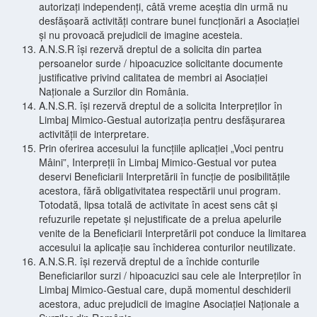
autorizați independenți, câtă vreme aceștia din urmă nu
desfășoară activități contrare bunei funcționări a Asociației
și nu provoacă prejudicii de imagine acesteia.
A.N.S.R își rezervă dreptul de a solicita din partea
persoanelor surde / hipoacuzice solicitante documente
justificative privind calitatea de membri ai Asociației
Naționale a Surzilor din România.
A.N.S.R. își rezervă dreptul de a solicita Interpreților în
Limbaj Mimico-Gestual autorizația pentru desfășurarea
activității de interpretare.
Prin oferirea accesului la funcțiile aplicației „Voci pentru
Mâini”, Interpreții în Limbaj Mimico-Gestual vor putea
deservi Beneficiarii Interpretării în funcție de posibilitățile
acestora, fără obligativitatea respectării unui program.
Totodată, lipsa totală de activitate în acest sens cât și
refuzurile repetate și nejustificate de a prelua apelurile
venite de la Beneficiarii Interpretării pot conduce la limitarea
accesului la aplicație sau închiderea conturilor neutilizate.
A.N.S.R. își rezervă dreptul de a închide conturile
Beneficiarilor surzi / hipoacuzici sau cele ale Interpreților în
Limbaj Mimico-Gestual care, după momentul deschiderii
acestora, aduc prejudicii de imagine Asociației Naționale a