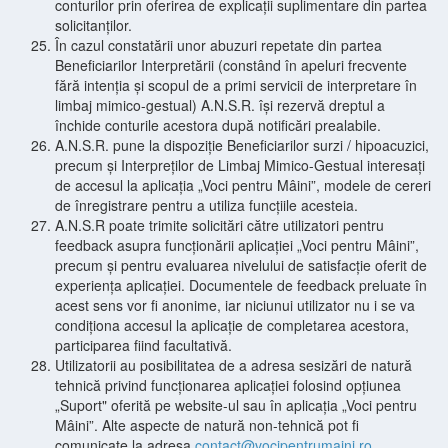
conturilor prin oferirea de explicații suplimentare din partea
solicitanților.
În cazul constatării unor abuzuri repetate din partea
Beneficiarilor Interpretării (constând în apeluri frecvente
fără intenția și scopul de a primi servicii de interpretare în
limbaj mimico-gestual) A.N.S.R. își rezervă dreptul a
închide conturile acestora după notificări prealabile.
A.N.S.R. pune la dispoziție Beneficiarilor surzi / hipoacuzici,
precum și Interpreților de Limbaj Mimico-Gestual interesați
de accesul la aplicația „Voci pentru Mâini”, modele de cereri
de înregistrare pentru a utiliza funcțiile acesteia.
A.N.S.R poate trimite solicitări către utilizatori pentru
feedback asupra funcționării aplicației „Voci pentru Mâini”,
precum și pentru evaluarea nivelului de satisfacție oferit de
experiența aplicației. Documentele de feedback preluate în
acest sens vor fi anonime, iar niciunui utilizator nu i se va
condiționa accesul la aplicație de completarea acestora,
participarea fiind facultativă.
Utilizatorii au posibilitatea de a adresa sesizări de natură
tehnică privind funcționarea aplicației folosind opțiunea
„Suport" oferită pe website-ul sau în aplicația „Voci pentru
Mâini”. Alte aspecte de natură non-tehnică pot fi
comunicate la adresa
contact@vocipentrumaini.ro
.