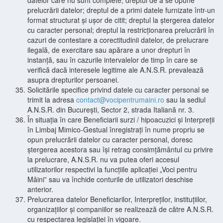
datelor care nu sunt complete; dreptul de a se opune
prelucrării datelor; dreptul de a primi datele furnizate într-un
format structurat și ușor de citit; dreptul la ștergerea datelor
cu caracter personal; dreptul la restricționarea prelucrării în
cazuri de contestare a corectitudinii datelor, de prelucrare
ilegală, de exercitare sau apărare a unor drepturi în
instanță, sau în cazurile intervalelor de timp în care se
verifică dacă interesele legitime ale A.N.S.R. prevalează
asupra drepturilor persoanei.
Solicitările specifice privind datele cu caracter personal se
trimit la adresa
contact@vocipentrumaini.ro
sau la sediul
A.N.S.R. din București, Sector 2, strada Italiană nr. 3.
În situația în care Beneficiarii surzi / hipoacuzici și Interpreții
în Limbaj Mimico-Gestual înregistrați în nume propriu se
opun prelucrării datelor cu caracter personal, doresc
ștergerea acestora sau își retrag consimțământul cu privire
la prelucrare, A.N.S.R. nu va putea oferi accesul
utilizatorilor respectivi la funcțiile aplicației „Voci pentru
Mâini” sau va închide conturile de utilizatori deschise
anterior.
Prelucrarea datelor Beneficiarilor, Interpreților, instituțiilor,
organizațiilor și companiilor se realizează de către A.N.S.R.
cu respectarea legislației în vigoare.