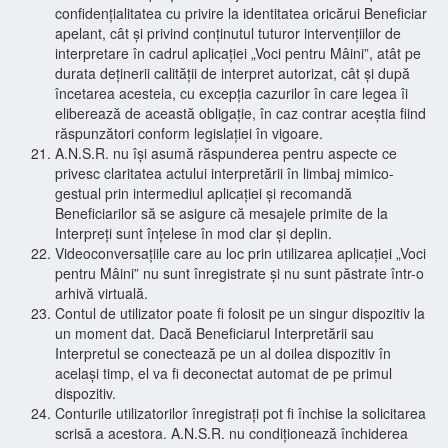
confidențialitatea cu privire la identitatea oricărui Beneficiar
apelant, cât și privind conținutul tuturor intervențiilor de
interpretare în cadrul aplicației „Voci pentru Mâini”, atât pe
durata deținerii calității de interpret autorizat, cât și după
încetarea acesteia, cu excepția cazurilor în care legea îi
eliberează de această obligație, în caz contrar aceștia fiind
răspunzători conform legislației în vigoare.
A.N.S.R. nu își asumă răspunderea pentru aspecte ce
privesc claritatea actului interpretării în limbaj mimico-
gestual prin intermediul aplicației și recomandă
Beneficiarilor să se asigure că mesajele primite de la
Interpreți sunt înțelese în mod clar și deplin.
Videoconversațiile care au loc prin utilizarea aplicației „Voci
pentru Mâini” nu sunt înregistrate și nu sunt păstrate într-o
arhivă virtuală.
Contul de utilizator poate fi folosit pe un singur dispozitiv la
un moment dat. Dacă Beneficiarul Interpretării sau
Interpretul se conectează pe un al doilea dispozitiv în
același timp, el va fi deconectat automat de pe primul
dispozitiv.
Conturile utilizatorilor înregistrați pot fi închise la solicitarea
scrisă a acestora. A.N.S.R. nu condiționează închiderea